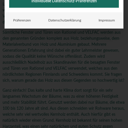
Individuelle Datenschutz-Präferenzen
Ländern ist es daher nur zu verständlich, dass dort über die Jahre ein
wahrer Wettbewerb um die nützlichste und gewinnbringendste
Verarbeitung dieses Materials entstanden ist. Was spricht also
Präferenzen
Datenschutzerklärung
Impressum
dagegen, sich dieses Wissen zunutze zu machen?
Sämtliche Fenster und Türen von Rationel und VELFAC werden aus
den genannten Gründen komplett aus Holz, beziehungsweise, dem
Materialverbund von Holz und Aluminium gebaut. Mehrere
Generationen Erfahrung sind dabei ein guter Lehrmeister gewesen,
sodass die Qualität keine Wünsche offenlässt. Zudem wird
ausschließlich Nadelholz aus Skandinavien für die besagten Fenster
und Türen von Rationel und VELFAC verwendet, welches aus den
nördlichsten Regionen Finnlands und Schwedens kommt. Sie fragen
sich, warum gerade das Holz aus diesen Gegenden so hochwertig ist?
Ganz einfach! Das kalte und harte Klima dort sorgt für ein sehr
langsames Wachstum der Bäume, was zu einer höheren Festigkeit
und mehr Stabilität führt. Genutzt werden dabei nur Bäume, die etwa
100 bis 120 Jahre alt sind. Aus diesen schneiden wir Rohware heraus,
welche sehr viel wertvolles Kernholz enthält. Auch hierfür gibt es
natürlich wieder einen Grund. Kernholz ist bekannt für seinen hohen
Harzanteil, was einen sehr natürlichen und guten Schutz gegen