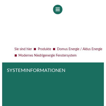
■
■
Sie sind hier
Produkte
Domus Energie / Aldus Energie
■
Modernes Niedrigenergie Fenstersystem
SYSTEMINFORMATIONEN